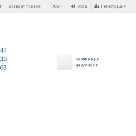
т
Возврат товара
Оплата товара
RUB
Вход
Регистрация
-41
-30
Корзина (
0
)
на сумму
0
₽
-63