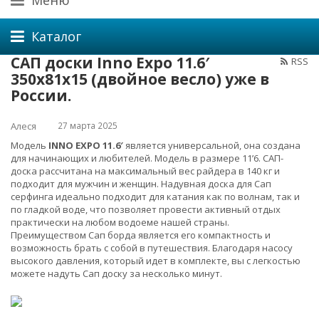
Меню
Каталог
САП доски Inno Expo 11.6′
RSS
350x81x15 (двойное весло) уже в
России.
27 марта 2025
Алеся
Модель
INNO EXPO 11.6′
является универсальной, она создана
для начинающих и любителей. Модель в размере 11’6. САП-
доска рассчитана на максимальный вес райдера в 140 кг и
подходит для мужчин и женщин. Надувная доска для Сап
серфинга идеально подходит для катания как по волнам, так и
по гладкой воде, что позволяет провести активный отдых
практически на любом водоеме нашей страны.
Преимуществом Сап борда является его компактность и
возможность брать с собой в путешествия. Благодаря насосу
высокого давления, который идет в комплекте, вы с легкостью
можете надуть Сап доску за несколько минут.