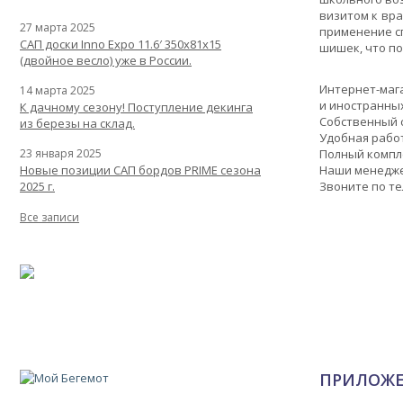
визитом к вр
27 марта 2025
применение с
САП доски Inno Expo 11.6′ 350x81x15
шишек, что по
(двойное весло) уже в России.
Интернет-маг
14 марта 2025
и иностранны
К дачному сезону! Поступление декинга
Собственный с
из березы на склад.
Удобная работ
23 января 2025
Полный компл
Новые позиции САП бордов PRIME сезона
Наши менедже
2025 г.
Звоните по т
Все записи
ПРИЛОЖ