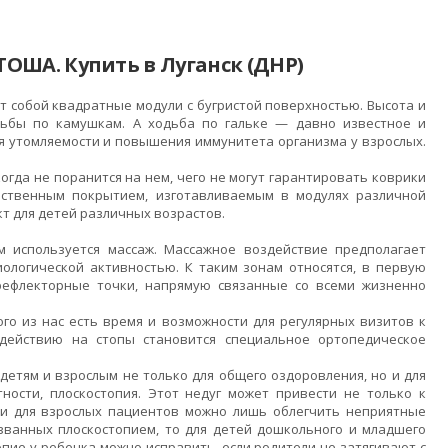
ША. Купить в Луганск (ДНР)
 собой квадратные модули с бугристой поверхностью. Высота и
дьбы по камушкам. А ходьба по гальке — давно известное и
ия утомляемости и повышения иммунитета организма у взрослых.
огда не поранится на нем, чего не могут гарантировать коврики
инственным покрытием, изготавливаемым в модулях различной
т для детей различных возрастов.
 используется массаж. Массажное воздействие предполагает
ологической активностью. К таким зонам относятся, в первую
 рефлекторные точки, напрямую связанные со всеми жизненно
го из нас есть время и возможности для регулярных визитов к
здействию на стопы становится специальное ортопедическое
етям и взрослым не только для общего оздоровления, но и для
ости, плоскостопия. Этот недуг может привести не только к
ли для взрослых пациентов можно лишь облегчить неприятные
званных плоскостопием, то для детей дошкольного и младшего
опие у ребенка можно исправить, если родители не затягивают с