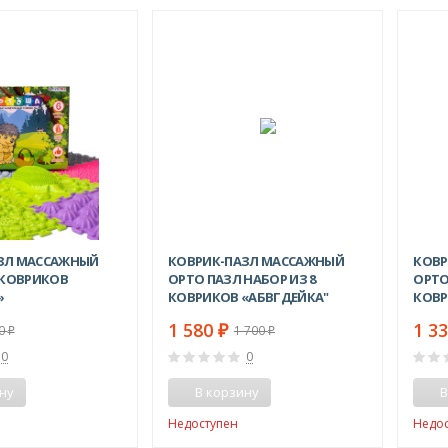
-19%
-7%
ЗЛ МАССАЖНЫЙ
КОВРИК-ПАЗЛ МАССАЖНЫЙ
КОВР
 КОВРИКОВ
ОРТО ПАЗЛ НАБОР ИЗ 8
ОРТО
»
КОВРИКОВ «АБВГДЕЙКА"
КОВР
КОВР
1 580
1 3
₽
50
1 700
₽
₽
0
0
ну
В корзину
В
Недоступен
Недо