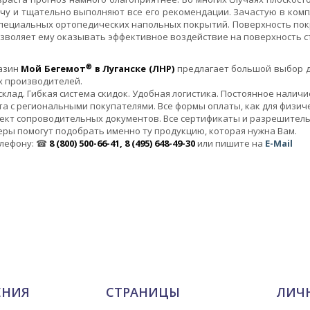
ачу и тщательно выполняют все его рекомендации. Зачастую в ком
пециальных ортопедических напольных покрытий. Поверхность покр
зволяет ему оказывать эффективное воздействие на поверхность с
®
азин
Мой Бегемот
в Луганске (ЛНР)
предлагает большой выбор д
х производителей.
клад. Гибкая система скидок. Удобная логистика. Постоянное налич
а с региональными покупателями. Все формы оплаты, как для физичес
ект сопроводительных документов. Все сертификаты и разрешител
ры помогут подобрать именно ту продукцию, которая нужна Вам.
елефону: ☎
8 (800) 500-66-41, 8 (495) 648-49-30
или пишите на
E-Mail
ЕНИЯ
СТРАНИЦЫ
ЛИЧ