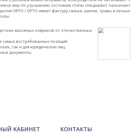
плексе мер по улучшению состояния стопы специалист назначает
ытия ОRTO / ОРТО имеет фактуру гальки, шипов, травы и лесных
топы.
етских массжных ковриков от отечественных
ие самых востребованных позиций.
ких, так и для юридических лиц.
ьные документы.
НЫЙ КАБИНЕТ
КОНТАКТЫ