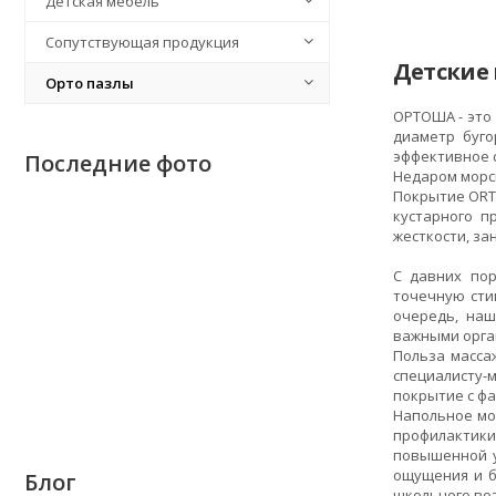
Детская мебель
Сопутствующая продукция
Детские
Орто пазлы
ОРТОША - это
диаметр буго
эффективное с
Последние фото
Недаром морск
Покрытие ОRTO
кустарного п
жесткости, за
С давних пор
точечную сти
очередь, наш
важными орга
Польза масса
специалисту-
покрытие с ф
Напольное мо
профилактики
повышенной у
ощущения и б
Блог
школьного воз