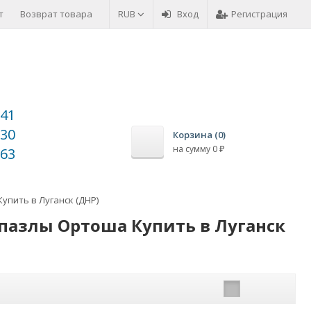
т
Возврат товара
Оплата товара
RUB
Вход
Регистрация
-41
-30
Корзина (
0
)
на сумму
0
-63
₽
пить в Луганск (ДНР)
пазлы Ортоша Купить в Луганск