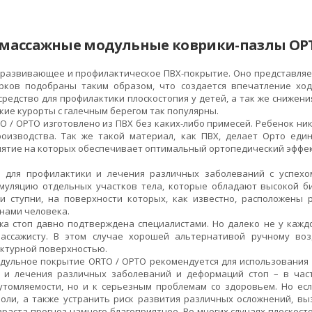
 массажные модульные коврики-пазлы ОРТО
 развивающее и профилактическое ПВХ-покрытие. Оно представляет
рков подобраны таким образом, что создается впечатление хо
редство для профилактики плоскостопия у детей, а так же снижен
ие курорты с галечным берегом так популярны.
 / ОРТО изготовлено из ПВХ без каких-либо примесей. Ребенок ник
роизводства. Так же такой материал, как ПВХ, делает Орто ед
нятие на которых обеспечивает оптимальный ортопедический эффек
 для профилактики и лечения различных заболеваний с успехом
муляцию отдельных участков тела, которые обладают высокой би
и ступни, на поверхности которых, как известно, расположены
нами человека.
жа стоп давно подтверждена специалистами. Но далеко не у каждо
массажисту. В этом случае хорошей альтернативой ручному во
актурной поверхностью.
дульное покрытие ОRTO / ОРТО рекомендуется для использования д
 и лечения различных заболеваний и деформаций стоп – в частн
томляемости, но и к серьезным проблемам со здоровьем. Но ес
оли, а также устранить риск развития различных осложнений, вы
раста прогноз намного благоприятнее. Во многих случаях плоскост