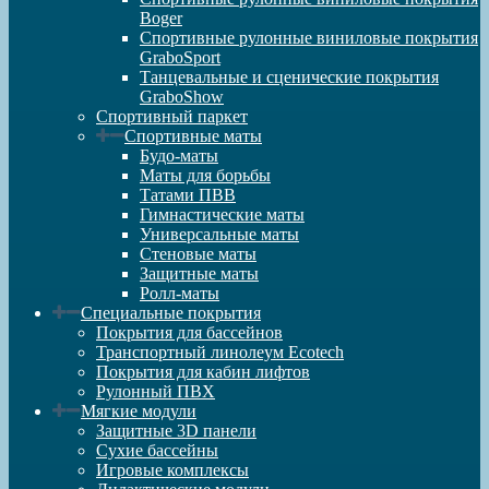
Boger
Спортивные рулонные виниловые покрытия
GraboSport
Танцевальные и сценические покрытия
GraboShow
Спортивный паркет
Спортивные маты
Будо-маты
Маты для борьбы
Татами ПВВ
Гимнастические маты
Универсальные маты
Стеновые маты
Защитные маты
Ролл-маты
Специальные покрытия
Покрытия для бассейнов
Транспортный линолеум Ecotech
Покрытия для кабин лифтов
Рулонный ПВХ
Мягкие модули
Защитные 3D панели
Сухие бассейны
Игровые комплексы