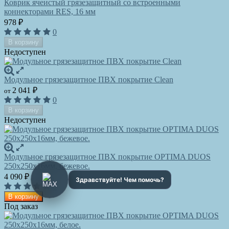
Коврик ячеистый грязезащитный со встроенными
коннекторами RES, 16 мм
978
₽
0
В корзину
Недоступен
Модульное грязезащитное ПВХ покрытие Clean
2 041
₽
от
0
В корзину
Недоступен
Модульное грязезащитное ПВХ покрытие OPTIMA DUOS
250x250x16мм, бежевое.
4 090
₽
0
В корзину
Под заказ