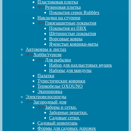
Пластиковая плитка
Резиновая плитка
Покрытия серии Rubblex
Накладки на ступени
Грязезащитные покрытия
Покрытия из ПВХ
Щетинистые покрытия
Ворсовые ковры
Ячеистые коврики-маты
Автоковры в листах
Хобби/туризм
Для рыбалки
Набор для нахлыстовых мушек
Наборы для мандулы
Палатки
Туристические коврики
Термобелье OXOUNO
Экипировка
Электровелосипеды
Загородный дом
Заборы и сетки.
Заборные решетки.
Садовые сетки.
Садовый инвентарь
Формы для садовых дорожек