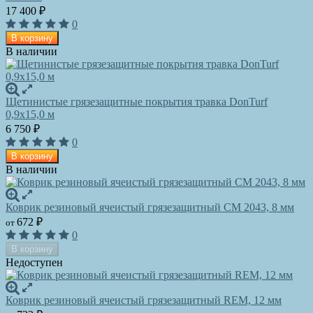
17 400
₽
0
В корзину
В наличии
Щетинистые грязезащитные покрытия травка DonTurf
0,9x15,0 м
6 750
₽
0
В корзину
В наличии
Коврик резиновый ячеистый грязезащитный CM 2043, 8 мм
672
₽
от
0
В корзину
Недоступен
Коврик резиновый ячеистый грязезащитный REM, 12 мм