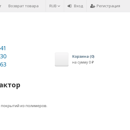
т
Возврат товара
Оплата товара
RUB
Вход
Регистрация
-41
-30
Корзина (
0
)
на сумму
0
-63
₽
актор
 покрытий из полимеров.