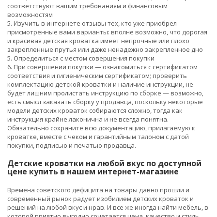
соответствуют вашим требованиям и финансовым
возможностям
5. Изучить в интернете отзывы тех, кто уже приобрел
присмотренные вами варианты: вполне возможно, что дорогая
и красивая детская кроватка имеет непрочные или плохо
закрепленные прутья или даже ненадежно закрепленное дно
5. Определиться с местом совершения покупки
6. При совершении покупки — ознакомиться с сертификатом
соответствия и гигиеническим сертификатом; проверить
комплектацию детской кроватки и наличие инструкции, не
будет лишним пролистать инструкцию по сборке — возможно,
есть смысл заказать сборку у продавца, поскольку некоторые
модели детских кроваток собираются сложно, тогда как
инструкция крайне лаконична и не всегда понятна.
Обязательно сохраните всю документацию, прилагаемую к
кроватке, вместе с чеком и гарантийным талоном с датой
покупки, подписью и печатью продавца.
Детские кроватки на любой вкус по доступной
цене купить в нашем интернет-магазине
Времена советского дефицита на товары давно прошли и
современный рынок радует изобилием детских кроваток и
решений на любой вкус и нрав. И все же иногда найти мебель, в
которой приятно выгодно сочетается цена, качество и стиль,