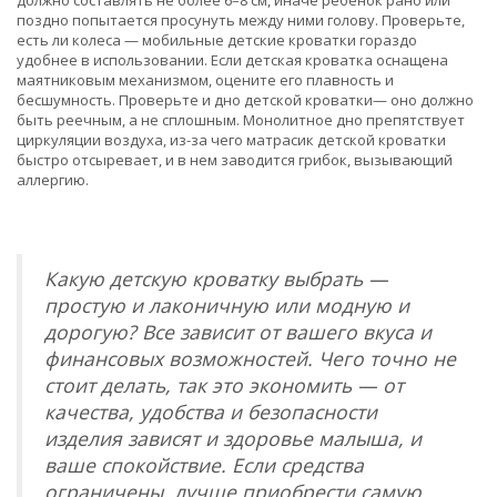
должно составлять не более 6–8 см, иначе ребенок рано или
поздно попытается просунуть между ними голову. Проверьте,
есть ли колеса — мобильные детские кроватки гораздо
удобнее в использовании. Если детская кроватка оснащена
маятниковым механизмом, оцените его плавность и
бесшумность. Проверьте и дно детской кроватки— оно должно
быть реечным, а не сплошным. Монолитное дно препятствует
циркуляции воздуха, из-за чего матрасик детской кроватки
быстро отсыревает, и в нем заводится грибок, вызывающий
аллергию.
Какую детскую кроватку выбрать —
простую и лаконичную или модную и
дорогую? Все зависит от вашего вкуса и
финансовых возможностей. Чего точно не
стоит делать, так это экономить — от
качества, удобства и безопасности
изделия зависят и здоровье малыша, и
ваше спокойствие. Если средства
ограничены, лучше приобрести самую