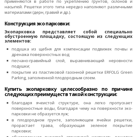
применяются в работе по укреплению грунтов, склонов и
насыпей. Решетки этого типа нередко наполняют различными
материалами (дерн, гравий и др.).
Конструкция эко парковки:
Экопарковка представляет собой специально
обустроенную площадку, состоящую из следующих
элементов:
подушка из щебня для компенсации подвижек почвы и
дренажа поверхностных вод;
песчано-гравийный слой, выравнивающий неровности
подушки;
покрытие из пластиковой газонной решетки ERFOLG Green
Parking, заполненной плодородным слоем.
Купить экопарковку целесообразно по причине
следующих преимуществ такой конструкции:
благодаря ячеистой структуре, она легко пропускает
поверхностные воды, благодаря чему на поверхности эко-
парковки не образуется луж;
в плодородном грунте, заполняющем ячейки решетки,
прорастает трава, образующая зеленое покрытие
парковки;