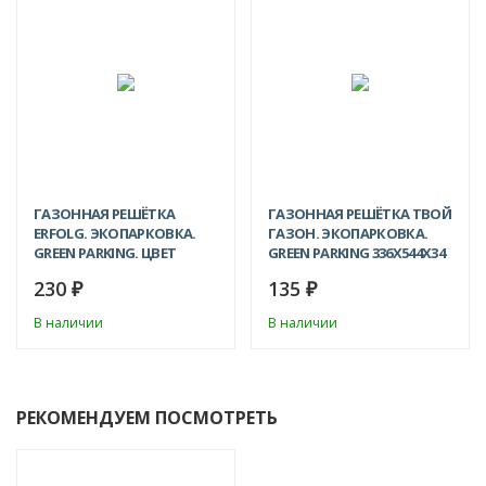
ХИТ!
ХИТ!
ГАЗОННАЯ РЕШЁТКА
ГАЗОННАЯ РЕШЁТКА ТВОЙ
ERFOLG. ЭКОПАРКОВКА.
ГАЗОН. ЭКОПАРКОВКА.
GREEN PARKING. ЦВЕТ
GREEN PARKING 336Х544Х34
ЗЕЛЕНЫЙ 600Х400Х40 ММ
ММ ЧЁРНАЯ
230
135
₽
₽
В наличии
В наличии
РЕКОМЕНДУЕМ ПОСМОТРЕТЬ