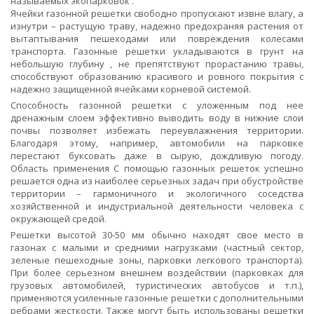
называемых экопарковок .
Ячейки газонной решетки свободно пропускают извне влагу, а
изнутри – растущую траву, надежно предохраняя растения от
вытаптывания пешеходами или повреждения колесами
транспорта. Газонные решетки укладываются в грунт на
небольшую глубину , не препятствуют прорастанию травы,
способствуют образованию красивого и ровного покрытия с
надежно защищенной ячейками корневой системой.
Способность газонной решетки с уложенным под нее
дренажным слоем эффективно выводить воду в нижние слои
почвы позволяет избежать переувлажнения территории.
Благодаря этому, например, автомобили на парковке
перестают буксовать даже в сырую, дождливую погоду.
Область применения С помощью газонных решеток успешно
решается одна из наиболее серьезных задач при обустройстве
территории – гармоничного и экологичного соседства
хозяйственной и индустриальной деятельности человека с
окружающей средой.
Решетки высотой 30-50 мм обычно находят свое место в
газонах с малыми и средними нагрузками (частный сектор,
зеленые пешеходные зоны, парковки легкового транспорта).
При более серьезном внешнем воздействии (парковках для
грузовых автомобилей, туристических автобусов и т.п.),
применяются усиленные газонные решетки с дополнительными
ребрами жесткости. Также могут быть использованы решетки