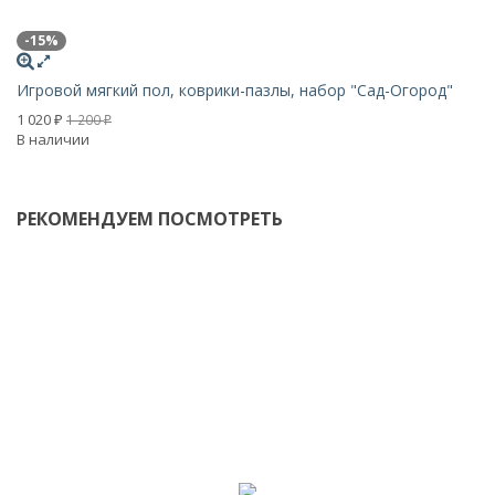
-15%
-
Игровой мягкий пол, коврики-пазлы, набор "Сад-Огород"
И
1 020
1 
1 200
₽
₽
В наличии
В 
РЕКОМЕНДУЕМ ПОСМОТРЕТЬ