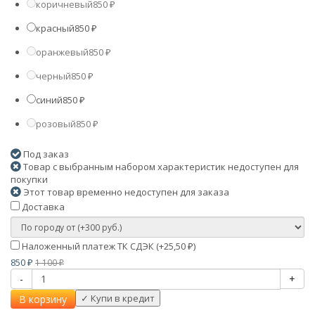
коричневый
850
₽
красный
850
₽
оранжевый
850
₽
черный
850
₽
синий
850
₽
розовый
850
₽
Под заказ
Товар с выбранным набором характеристик недоступен для
покупки
Этот товар временно недоступен для заказа
Доставка
Наложенный платеж ТК СДЭК (+
25,50
)
₽
850
1 100
₽
₽
-
+
В корзину