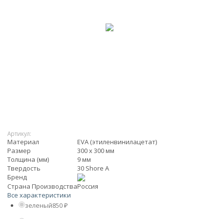
Артикул:
Материал
EVA (этиленвинилацетат)
Размер
300 х 300 мм
Толщина (мм)
9 мм
Твердость
30 Shore A
Бренд
Страна Производства
Россия
Все характеристики
зеленый
850
₽