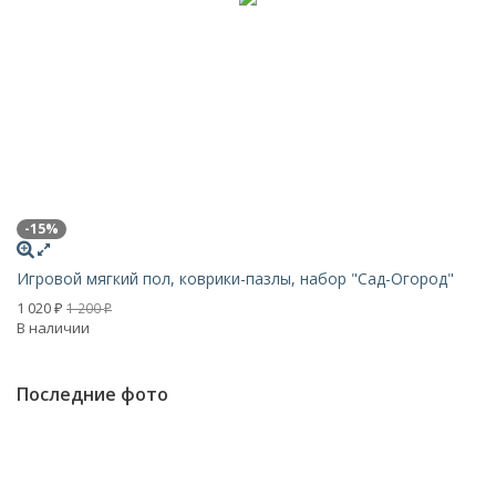
-15%
-
Игровой мягкий пол, коврики-пазлы, набор "Сад-Огород"
Иг
1 020
1 
1 200
₽
₽
В наличии
В 
Последние фото