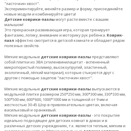
"ласточкин хвост".
Экспериментируйте, меняйте размер и форму, присоединяйте
новые модули и комбинируйте цвета!
Детские коврики-пазлы
могут расти вместе с вашим
малышом!
Это прекрасная развивающая игра, которая тренирует
фантазию, логику, внимание и моторику рук ребёнка.
Коврик-
пазл
эффектно смотрится в детской комнате и обладает рядом
полезных свойств.
Мягкие модульные
детские коврики-пазлы
представляют
собой плитки из ЭВА (этиленвинилацетат - вспененный
микропористый полимер, высокоупругий, эластичный,
экологичный, лёгкий материал), которые стыкуются друг с
другом с помощью зацепов "ласточкин хвост".
Мягкие модульные
детские коврики-пазлы
выпускаются в
модульной плитке размером 250*250 мм, 300*300 мм, 330*330 мм,
500*500 мм, 600*600, 1000*1000 мм и толщиной от 9 мм и
жесткостью 30-45 Шор в привлекательных цветах, включая
васильковый и оранжевый.
Мягкие модульные
детские коврики-пазлы
- это покрытие
идеально подходящее для детских комнат в домах и в
различных детских учреждениях, т.к. является теплым, мягким и
экологически чистым. Мягкие модульные
детские коврики-