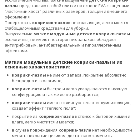
пазлы
представляют собой плитки на основе EVA с зацепами
"ласточкин хвост" различных размеров, толщин и внешнего
оформления.
Поверхность
ковриков-пазлов
нескользящая, легко моется
слабощелочными средствами для уборки.
Выпускаемые
мягкие модульные детские коврики-пазлы
экологичны, не имеют посторонних запахов, обладают
антигрибковым, антибактериальным и гипоаллергенным
эффектами.
Мягкие модульные детские коврики-пазлы и их
основные характеристики:
коврики-пазлы
не имеют запаха, покрытие абсолютно
безвредно и экологично;
коврики-пазлы
быстро и легко укладываются в нужную
конфигурацию и так же легко разбирается;
коврики-пазлы
имеют отличную тепло- и шумоизоляцию,
создаёт эффект "тёплого пола";
покрытие из
ковриков-пазлов
стойко к бытовой химии и
влаге, легко чистится и моется;
в случае повреждения
коврика-пазла
нет необходимости
менять покрытие целиком, достаточно заменить