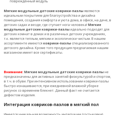
повреждённый модуль
Мягкие модульные детские коврики-пазлы
являются
идеальным покрытием для благоустройства и дизайна
помещения, создания комфорта и уюта дома, в офисе, на даче, в
детских садах и везде, где ступает нога человека!
Мягкие
модульные детские коврики-пазлы
идеально подходят для
детских комнат в домах и в различных детских учреждениях,
т.к. является теплым, мягким и экологически чистым. В нашем
ассортименте имеются
коврики-пазлы
специализированного
детского дизайна. Кроме того продукция предлагаемая нашим
магазином имеет все сертификаты.
Внимание:
Мягкие модульные детские коврики-пазлы
не
предназначены для активных занятий физкультурой и спортом,
в т.ч. в обуви. При интенсивном использовании коврики-пазлы
быстро изнашиваются, при ежедневной влажной уборке
рисунок со временем блекнет. Данный факт не считается
дефектом изделия.
Интеграция ковриков-пазлов в мягкий пол
Имеется уникальная возможность интеграции (состыковки)