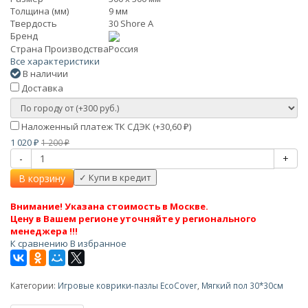
Толщина (мм)
9 мм
Твердость
30 Shore A
Бренд
Страна Производства
Россия
Все характеристики
В наличии
Доставка
Наложенный платеж ТК СДЭК (+
30,60
)
₽
1 020
1 200
₽
₽
-
+
В корзину
Внимание! Указана стоимость в Москве.
Цену в Вашем регионе уточняйте у регионального
менеджера !!!
К сравнению
В избранное
Категории:
Игровые коврики-пазлы EcoCover
,
Мягкий пол 30*30см