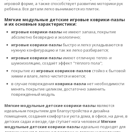
игровой форме, а также способствует развитию моторики рук
ребёнка. Все детали легко вынимаются из плиток.
Мягкие модульные детские игровые коврики-пазлы
и их основные характеристики:
игровые коврики-пазлы
не имеют запаха, покрытие
абсолютно безвредно и экологично;
игровые коврики-пазлы
быстро и легко укладываются в
нужную конфигурацию и так же легко разбирается;
игровые коврики-пазлы
имеют отличную тепло- и
шумоизоляцию, создаёт эффект "тёплого пола";
покрытие из
игровых ковриков-пазлов
стойко к бытовой
химии и влаге, легко чистится и моется;
в случае повреждения
коврика-пазла
нет необходимости
менять покрытие целиком, достаточно заменить
повреждённый модуль
Мягкие модульные детские коврики-пазлы
являются
идеальным покрытием для благоустройства и дизайна
помещения, создания комфорта и уюта дома, в офисе, на даче, в
детских садах и везде, где ступает нога человека!
Мягкие
модульные детские коврики-пазлы
идеально подходят для
детских комнат в домах и в различных детских учреждениях,