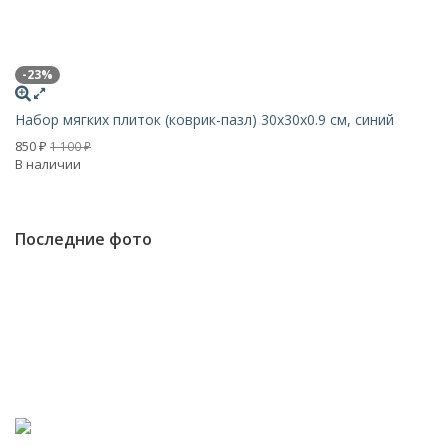
-23%
-
Набор мягких плиток (коврик-пазл) 30х30x0.9 см, синий
На
850
8
1 100
₽
₽
В наличии
В 
Последние фото