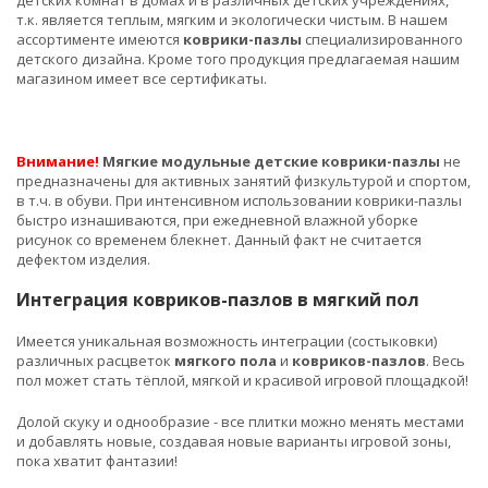
т.к. является теплым, мягким и экологически чистым. В нашем
ассортименте имеются
коврики-пазлы
специализированного
детского дизайна. Кроме того продукция предлагаемая нашим
магазином имеет все сертификаты.
Внимание!
Мягкие модульные детские коврики-пазлы
не
предназначены для активных занятий физкультурой и спортом,
в т.ч. в обуви. При интенсивном использовании коврики-пазлы
быстро изнашиваются, при ежедневной влажной уборке
рисунок со временем блекнет. Данный факт не считается
дефектом изделия.
Интеграция ковриков-пазлов в мягкий пол
Имеется уникальная возможность интеграции (состыковки)
различных расцветок
мягкого пола
и
ковриков-пазлов
. Весь
пол может стать тёплой, мягкой и красивой игровой площадкой!
Долой скуку и однообразие - все плитки можно менять местами
и добавлять новые, создавая новые варианты игровой зоны,
пока хватит фантазии!