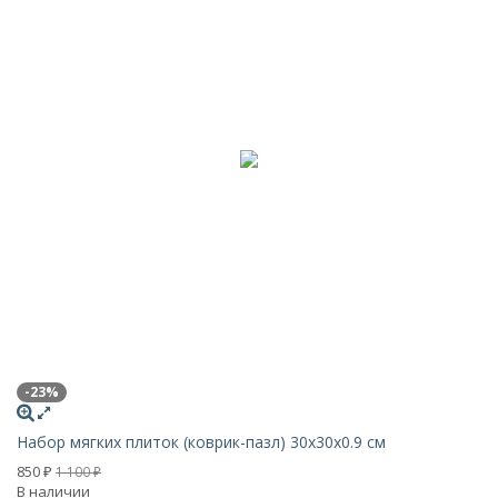
-23%
-
Набор мягких плиток (коврик-пазл) 30х30x0.9 см
Иг
850
1 
1 100
₽
₽
В наличии
В 