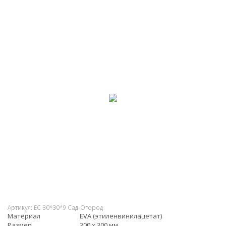
Артикул:
EC 30*30*9 Сад-Огород
Материал
EVA (этиленвинилацетат)
Размер
300 х 300 мм